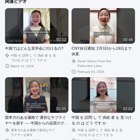
関連ビデオ
02:12
00:48
中国ではどんな見学会に行けるの?
CNY休日通知: 2月3日から19日まで
休業.
中国 を 訪問 し て 供給 者 を 見
つける の は どう です か
Some Vidoes From Our
Prdouction Lines
March 12, 2024
February 03, 2024
01:05
02:02
競争力のある価格で 適切なサプライ
中国 を 訪問 し て 供給 者 を 見つけ
ヤーを探す ---- 中国からの品質のクリ
る の は どう です か
スタルUSBフラッシュドライブ.
競争力のある価格で適切なサプ
中国 を 訪問 し て 供給 者 を 見
ライヤーを探す
つける の は どう です か