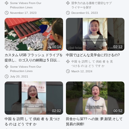
ゃの開発
Some Vidoes From Our
競争力のある価格で適切なサプ
Prdouction Lines
ライヤーを探す
November 17, 2023
December 01, 2023
00:14
02:12
カスタム USB フラッシュ ドライブを
中国ではどんな見学会に行けるの?
提供し、ロゴ入りの納期は 5 日以内
中国 を 訪問 し て 供給 者 を 見
です
つける の は どう です か
Some Vidoes From Our
Prdouction Lines
March 12, 2024
July 20, 2021
02:02
00:52
中国 を 訪問 し て 供給 者 を 見つけ
田舎から深?? への旅: 夢,願望,そして
る の は どう です か
貿易の洞察!