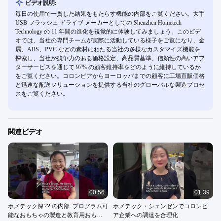
ビデオ説明:
毎日の使用で一貫した結果をもたらす機能の内部をご覧ください。大手
USB フラッシュ ドライブ メーカーとしての Shenzhen Hometech
Technology の 11 年間の進化を視覚的に体験してみましょう。このビデ
オでは、当社の専門チームが実際に活動している様子をご覧になり、金
属、ABS、PVC などの素材にわたる当社の多様なカスタマイズ機能を
探索し、当社が競争力のある価格設定、高品質基準、信頼性の高いアフ
ターサービスを通じて 97% の顧客維持率をどのように維持しているか
をご覧ください。コロンビアからヨーロッパまでの顧客に工場直販価格
と迅速な配送ソリューションを提供する当社のグローバルな製造プロセ
スをご覧ください。
関連ビデオ
00:56
01:39
ホメテック深?? の内部: プログラム可
ホメテック・シェンゼンでコロンビ
能なおもちゃの製造と教育用おもち
ア企業への調達を合理化