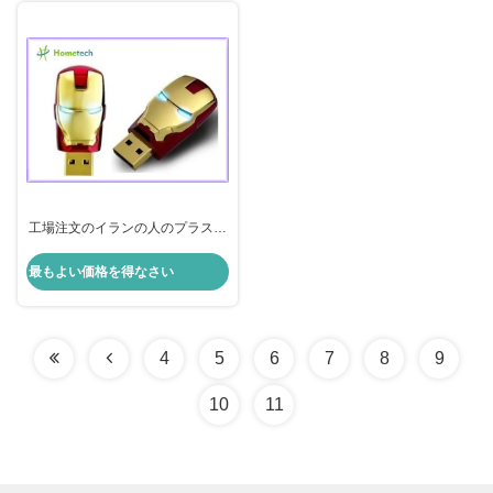
工場注文のイランの人のプラスチ
ック USB2.0 フラッシュ ドライブ
1GB/2GB
最もよい価格を得なさい
4
5
6
7
8
9
10
11