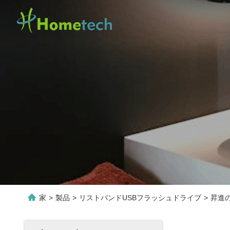
家
>
製品
>
リストバンドUSBフラッシュドライブ
>
昇進の