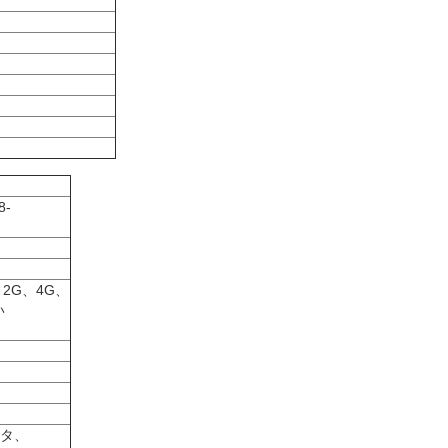
-
、2G、4G、
い
スタ、