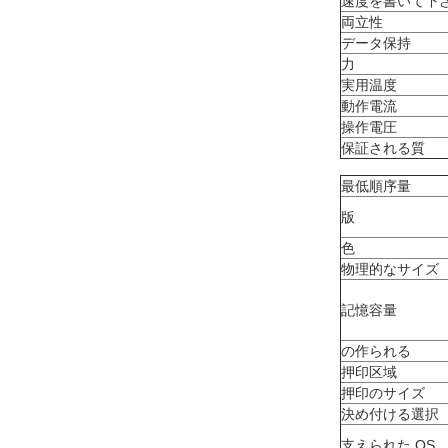
速度を書いて下
両立性
データ保持
力
実用温度
動作電流
操作電圧
保証される質
最低順序量
版
色
物理的なサイズ
記憶容量
の作られる
押印区域
押印のサイズ
決め付ける選択
支えられた OS