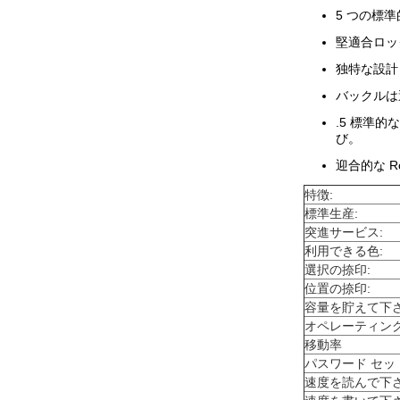
5 つの標
堅適合ロッ
独
バックルは
.5 標準的
び。
迎合的な R
特徴:
標準生産:
突進サービス:
利用できる色:
選択の捺印:
位置の捺印:
容量を貯えて下
オペレーティング
移動率
パスワード セッ
速度を読んで下