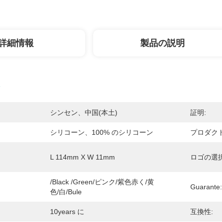
詳細情報
製品の説明
シンセン、中国(本土)
証明:
シリコーン、100% のシリコーン
プロダクト
L 114mm X W 11mm
ロゴの選択
/Black /Green/ピンク/紫色赤く/黄
Guarante:
色/白/Bule
10years に
互換性: