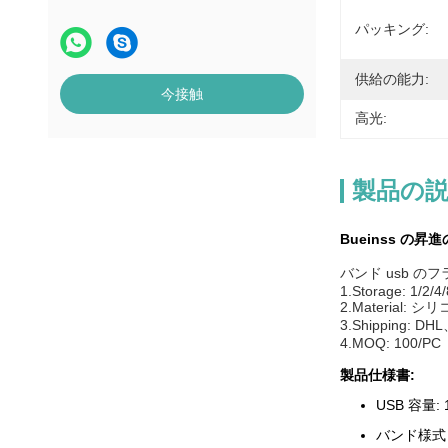
パッキング:
供給の能力:
今接触
高光:
製品の
Bueinss の
バンド usb の
1.Storage: 1/2/4
2.Material: シ
3.Shipping: 
4.MOQ: 100/PC
製品仕様書:
USB 容量:
バンド様式