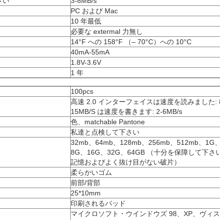
さい
3-8MB/s
PC および Mac
10 年最低
必要な extermal 力無し
14°F への 158°F （– 70°C）への 10°C
40mA-55mA
1.8V-3.6V
1 年
100pcs
高速 2.0 インターフェイスは速度を読みました: 8
15MB/S は速度を書きます: 2-6MB/s
色、matchable Pantone
私達と点検して下さい
32mb、64mb、128mb、256mb、512mb、1G
8G、16G、32G、64GB （十分を保障して下さ
記憶およびよく抜け目がない破片）
柔らかいゴム
前部/背部
25*10mm
印刷されるパッド
マイクロソフト・ウインドウズ 98、XP、ヴィ