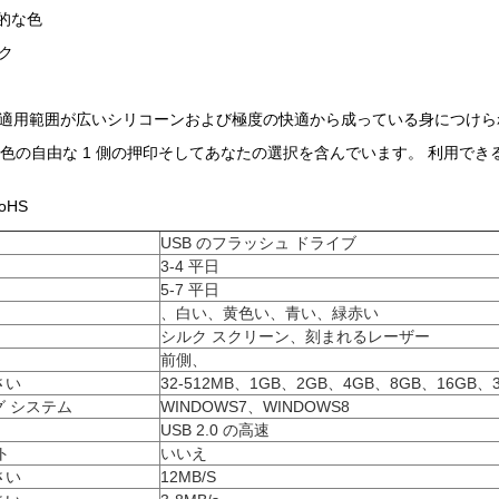
準的な色
ク
特な設計
適用範囲が広いシリコーンおよび極度の快適から成っている身につけられ
な色の自由な 1 側の押印そしてあなたの選択を含んでいます。 利用できる 16
oHS
USB のフラッシュ ドライブ
3-4 平日
5-7 平日
、白い、黄色い、青い、緑赤い
シルク スクリーン、刻まれるレーザー
前側、
さい
32-512MB、1GB、2GB、4GB、8GB、16GB、
 システム
WINDOWS7、WINDOWS8
USB 2.0 の高速
ト
いいえ
さい
12MB/S