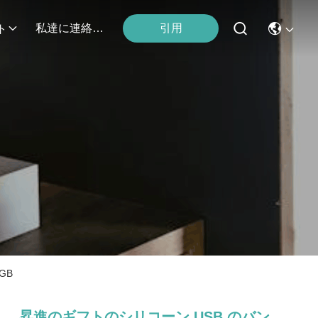
引用
私達に連絡しなさい
ト
GB
昇進のギフトのシリコーン USB のバン