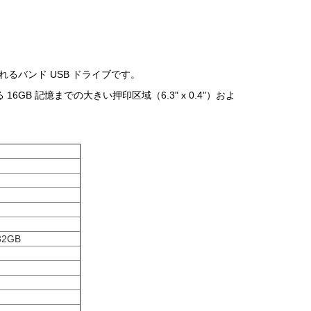
るバンド USB ドライブです。
GB 記憶までの大きい押印区域（6.3" x 0.4"）およ
32GB