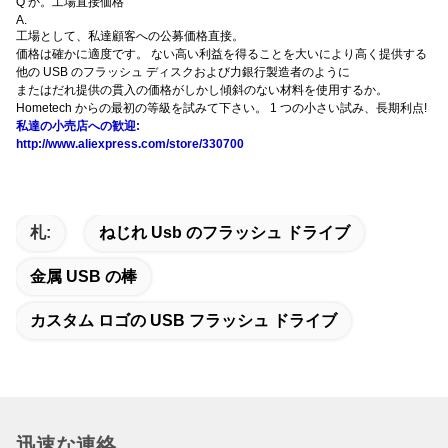
Q か。工場直接価格
A.
工場として、私達顧客への公募価格直接。
価格は確かに適度です。 ない高い利益を得ることを大いにより高く提供する
他の USB のフラッシュ ディスクおよび力銀行製造者のように
またはだれ提供の貫入の価格がしかし傾斜のない材料を使用するか。
Hometech からの最初の等級を試みて下さい。 1 つの小さい試み、長期利点!
私達の小売店への歓迎:
http://www.aliexpress.com/store/330700
札:
ねじれ Usb のフラッシュ ドライブ
金属 USB の棒
カスタム ロゴの USB フラッシュ ドライブ
迅速な連絡