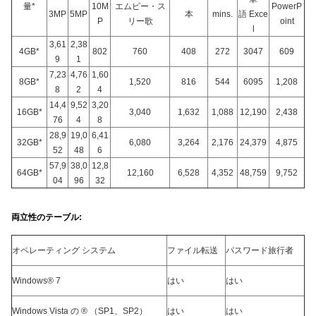
量*
10M
エムピー・ス
PowerP
3MP
5MP
本
mins.
語 Exce
P
リー歌
oint
l
3,61
2,38
4GB*
802
760
408
272
3047
609
9
1
7,23
4,76
1,60
8GB*
1,520
816
544
6095
1,208
8
2
4
14,4
9,52
3,20
16GB*
3,040
1,632
1,088
12,190
2,438
76
4
8
28,9
19,0
6,41
32GB*
6,080
3,264
2,176
24,379
4,875
52
48
6
57,9
38,0
12,8
64GB*
12,160
6,528
4,352
48,759
9,752
04
96
32
両立性のテーブル:
オペレーティング システム
ファイル転送
パスワード旅行者
Windows® 7
はい
はい
Windows Vista の ® （SP1、SP2）
はい
はい