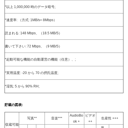
*以上 1,000,000 時のデータ暗号;
*速度率: （方式: 1MB/s= 8Mbps）
読まれる: 148 Mbps、（18.5 MB/S）
書いて下さい: 72 Mbps、（9 MB/S）
*起動可能な機能の自動運営の機能（任意）、;
*実用温度: -20 から 70 の摂氏温度;
*湿気: 5 から 90% RH;
貯蔵の図表:
AudioBo
ビデオ
写真**
音楽***
生産性 +++
ok +
++
収蔵可能
単