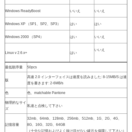
Windows ReadyBoost
いいえ
いいえ
Windows XP （SP1、SP2、SP3）
はい
はい
Windows 2000 （SP4）
はい
いいえ
いいえ
Linux v 2.6.x+
はい
最低順序量
50pcs
高速 2.0 インターフェイスは速度を読みました: 8-15MB/S は速
版
度を書きます: 2-6MB/s
色
色、matchable Pantone
物理的なサイ
私達と点検して下さい
ズ
32mb、64mb、128mb、256mb、512mb、1G、2G、4G、
記憶容量
8G、16G、32G、64GB
（十分な記憶およびよく抜け目がない破片を保障して下さい）