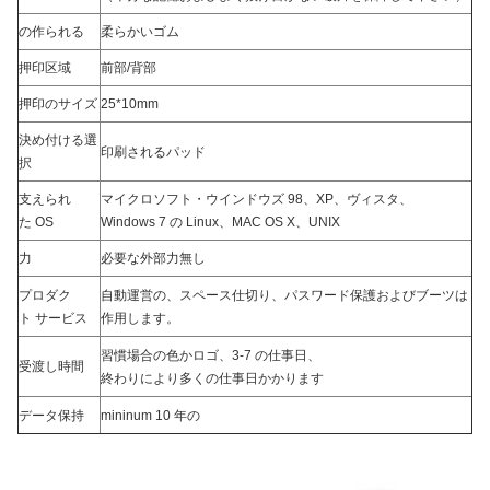
の作られる
柔らかいゴム
押印区域
前部/背部
押印のサイズ
25*10mm
決め付ける選
印刷されるパッド
択
支えられ
マイクロソフト・ウインドウズ 98、XP、ヴィスタ、
た OS
Windows 7 の Linux、MAC OS X、UNIX
力
必要な外部力無し
プロダク
自動運営の、スペース仕切り、パスワード保護およびブーツは
ト サービス
作用します。
習慣場合の色かロゴ、3-7 の仕事日、
受渡し時間
終わりにより多くの仕事日かかります
データ保持
mininum 10 年の