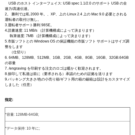
USB のホスト インターフェイス: USB spec 1.1/2.0 のサポート USB の全
速力/高速伝達。
2。 勝利では私 2000 年。、XP、上の Linux 2.4 上の Mac 9.0 必要とされる
運転者の取付け無し。
3.運転者サポート勝利 98SE。
4.読書速度: 11 MB/s （計算機構成によって決まります）
執筆速度: 7MB （計算機構成によって決まります）
5.市販ソフトとの Windows OS の保証機能の市販ソフト サポートはサイズ調
整をします
（仕切り）
6. 64MB、128MB、512MB、1GB、2GB、4GB、8GB、16GB、32GB.64GB
の容量
7. /engraving を印刷する注文のロゴは暖かく歓迎されます。
8.捺印して私達は前に（要求される）承認のための証拠を送ります
9.パッキング大きさ/色の小売り箱/ギフト用の箱の錫箱は/設計をカスタマイズ
しました（任意）
指定:
*容量: 128MB-64GB;
*データ保持: 10 年に;