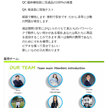
QC:最終梱包前に完成品の100%の検査
QA: 発送前に現地テスト
紙箱で梱包します. 便利で安全です. だから,非常に少数
の問題が発生します.
保証期間 (非常に少ない) のうちで,私たちのパワーバン
クで動作しない何かがある場合,あなたは私たちに商品
を送信することができます,我々は無料の費用であなた
のためにそれを修理します.
ビデオを撮って見せてもいい
新しいものが入れ替わります.
販売チーム: