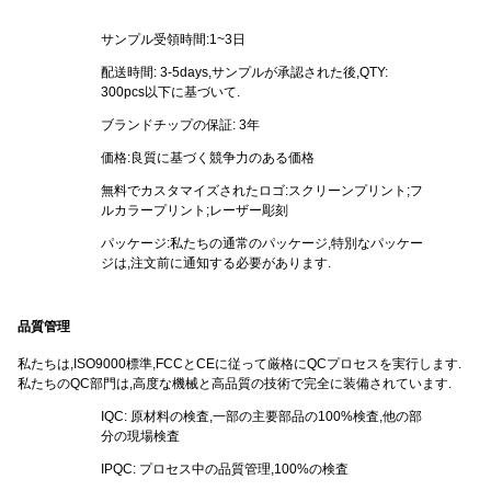
サンプル受領時間:1~3日
配送時間: 3-5days,サンプルが承認された後,QTY:
300pcs以下に基づいて.
ブランドチップの保証: 3年
価格:良質に基づく競争力のある価格
無料でカスタマイズされたロゴ:スクリーンプリント;フ
ルカラープリント;レーザー彫刻
パッケージ:私たちの通常のパッケージ,特別なパッケー
ジは,注文前に通知する必要があります.
品質管理
私たちは,ISO9000標準,FCCとCEに従って厳格にQCプロセスを実行します.
私たちのQC部門は,高度な機械と高品質の技術で完全に装備されています.
IQC: 原材料の検査,一部の主要部品の100%検査,他の部
分の現場検査
IPQC: プロセス中の品質管理,100%の検査