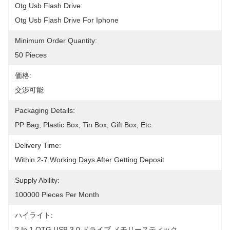
Otg Usb Flash Drive:
Otg Usb Flash Drive For Iphone
Minimum Order Quantity:
50 Pieces
価格:
交渉可能
Packaging Details:
PP Bag, Plastic Box, Tin Box, Gift Box, Etc.
Delivery Time:
Within 2-7 Working Days After Getting Deposit
Supply Ability:
100000 Pieces Per Month
ハイライト:
2 In 1 OTG USB 3.0 ドライブ メモリースティック
, 