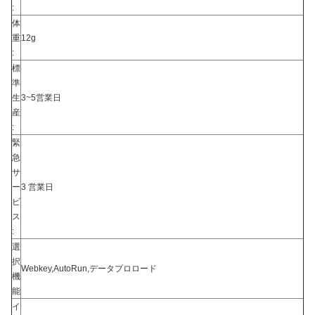
:
体
重
12g
:
標
準
生
3~5営業日
産
:
緊
急
サ
ー
3 営業日
ビ
ス
:
選
択
Webkey,AutoRun,データプロロード
機
能
イ