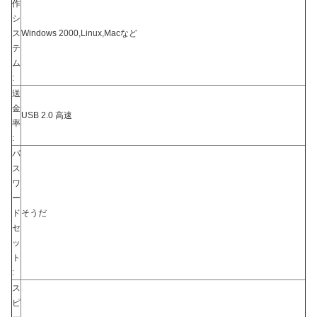
作
シ
ス
Windows 2000,Linux,Macなど
テ
ム
:
送
金
USB 2.0 高速
率
:
パ
ス
ワ
ー
ド
そうだ
セ
ッ
ト
:
ス
ピ