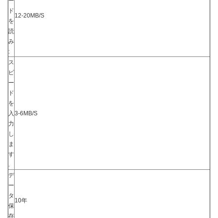
ー
ド
12-20MB/S
を
読
み
:
ス
ピ
ー
ド
を
入
3-6MB/S
力
し
ま
す
.
デ
ー
タ
10年
保
存