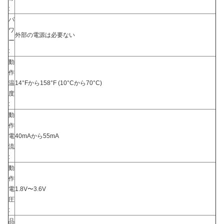
:
パ
ワ
外部の電源は必要ない
ー
:
動
作
温
14°Fから158°F (10°Cから70°C)
度
:
動
作
電
40mAから55mA
流
:
動
作
電
1.8V〜3.6V
圧
:
品