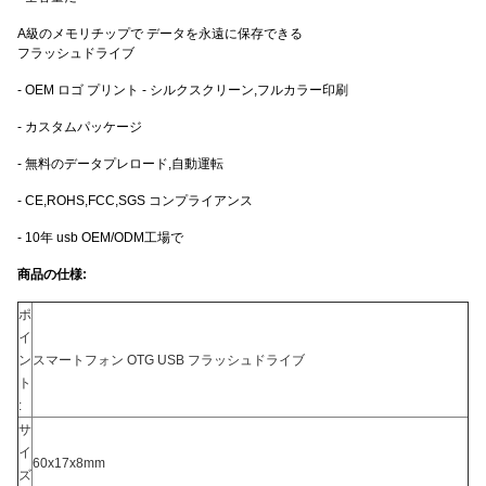
A級のメモリチップで データを永遠に保存できる
フラッシュドライブ
- OEM ロゴ プリント - シルクスクリーン,フルカラー印刷
- カスタムパッケージ
- 無料のデータプレロード,自動運転
- CE,ROHS,FCC,SGS コンプライアンス
- 10年 usb OEM/ODM工場で
商品の仕様:
ポ
イ
ン
スマートフォン OTG USB フラッシュドライブ
ト
:
サ
イ
60x17x8mm
ズ