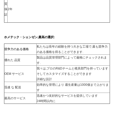
質
保
2年
証
:
ホメテック・シェンゼン,最高の選択:
私たちは長年の経験を持つ大きな工場で,最も競争力
競争力のある価格
のある価格を得ることができます.
製品は品質管理部門によって厳格にチェックされま
優れた 品質
す.
我々は,プロのR&Dチームと模具部門を持っています
OEM サービス
そしてカスタマイズすることができます
詳細な設計
効率的な管理により 週生産量は1000個まで上がりま
迅速 な 配送
す
迅速かつ友好的なサービスを提供しています
最高のサービス
24時間以内に