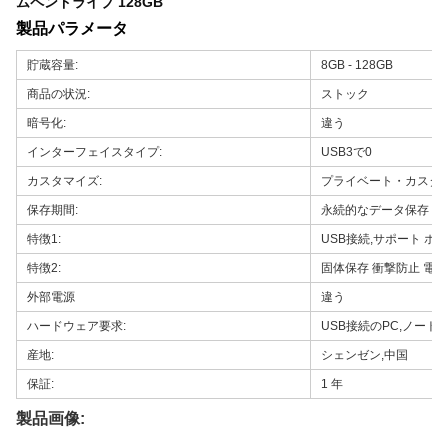
ムペンドライブ 128GB
製品パラメータ
貯蔵容量:
8GB - 128GB
商品の状況:
ストック
暗号化:
違う
インターフェイスタイプ:
USB3で0
カスタマイズ:
プライベート・カスタ
保存期間:
永続的なデータ保存
特徴1:
USB接続,サポート ホ
特徴2:
固体保存 衝撃防止 電
外部電源
違う
ハードウェア要求:
USB接続のPC,ノートP
産地:
シェンゼン,中国
保証:
1 年
製品画像: