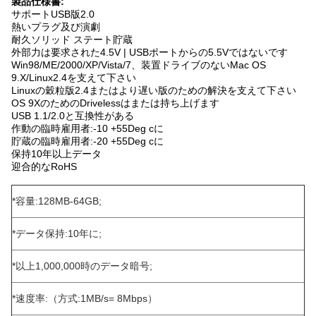
製品仕様書:
サポートUSB版2.0
熱いプラグ及び演劇
耐久ソリッド ステート貯蔵
外部力は要求された4.5V | USBポートからの5.5Vではないです
Win98/ME/2000/XP/Vista/7、装置ドライブのないMac OS
9.X/Linux2.4を支えて下さい
Linuxの穀粒版2.4またはより遅い版のための解決を支えて下さい
OS 9XのためのDrivelessはまたは持ち上げます
USB 1.1/2.0と互換性がある
作動の臨時雇用者:-10 +55Deg cに
貯蔵の臨時雇用者:-20 +55Deg cに
保持10年以上データ
迎合的なRoHS
*容量:128MB-64GB;
*データ保持:10年に;
*以上1,000,000時のデータ暗号;
*速度率:（方式:1MB/s= 8Mbps）