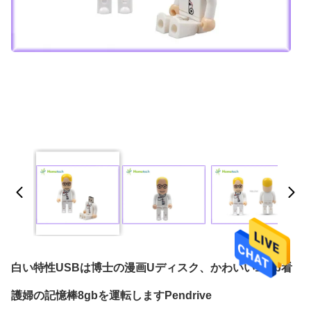
白い特性USBは博士の漫画Uディスク、かわいい16gb看
護婦の記憶棒8gbを運転しますPendrive