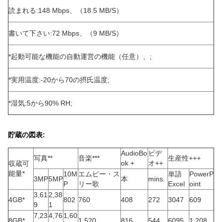
読まれる:148 Mbps、（18.5 MB/S）
書いて下さい:72 Mbps、（9 MB/S）
*起動可能な機能の自動運営の機能（任意）、;
*実用温度:-20から70の摂氏温度;
*湿気:5から90% RH;
貯蔵の図表:
AudioBo
ビデ
写真**
音楽***
生産性+++
ok +
オ++
収蔵可
能量*
10M
エムピー・ス
単語
PowerP
3MP
5MP
本
mins.
P
リー歌
Excel
oint
3,61
2,38
4GB*
802
760
408
272
3047
609
9
1
7,23
4,76
1,60
8GB*
1,520
816
544
6095
1,208