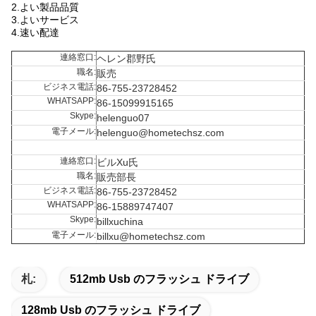
2.よい製品品質
3.よいサービス
4.速い配達
連絡窓口:
ヘレン郡野氏
職名:
販売
ビジネス電話:
86-755-23728452
WHATSAPP:
86-15099915165
Skype:
helenguo07
電子メール:
helenguo@hometechsz.com
連絡窓口:
ビルXu氏
職名:
販売部長
ビジネス電話:
86-755-23728452
WHATSAPP:
86-15889747407
Skype:
billxuchina
電子メール:
billxu@hometechsz.com
札:
512mb Usb のフラッシュ ドライブ
128mb Usb のフラッシュ ドライブ